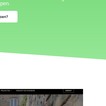
open.
doen?