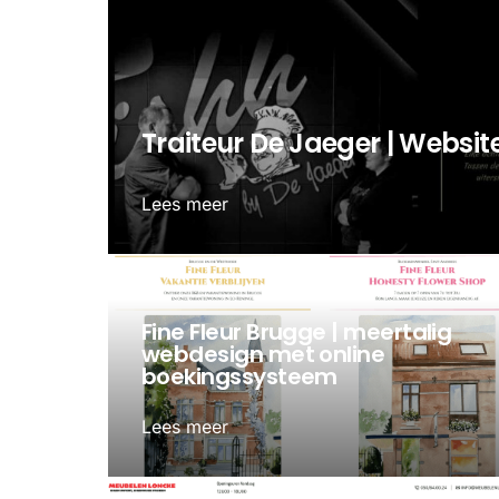
Traiteur De Jaeger | Websi
Lees meer
Fine Fleur Brugge | meertalig
webdesign met online
boekingssysteem
Lees meer