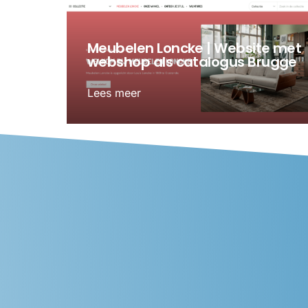
Meubelen Loncke | Website met
webshop als catalogus Brugge
Lees meer